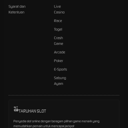
Syarat dan
Live
Ketentuan
Casino
Race
Togel
Crash
Game
Arcade
Poker
E-Sports
Sabung
Ayam
TARUHAN SLOT
Penyedia slot online dengan beragam pilihan game menarik yang
memudahkan pemain untuk mencapai jackpot