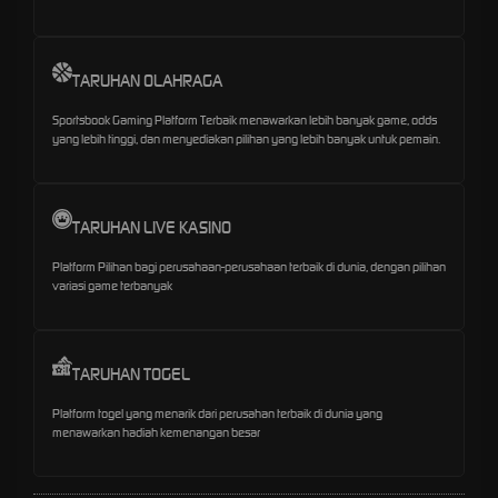
TARUHAN OLAHRAGA
Sportsbook Gaming Platform Terbaik menawarkan lebih banyak game, odds
yang lebih tinggi, dan menyediakan pilihan yang lebih banyak untuk pemain.
TARUHAN LIVE KASINO
Platform Pilihan bagi perusahaan-perusahaan terbaik di dunia, dengan pilihan
variasi game terbanyak
TARUHAN TOGEL
Platform togel yang menarik dari perusahan terbaik di dunia yang
menawarkan hadiah kemenangan besar