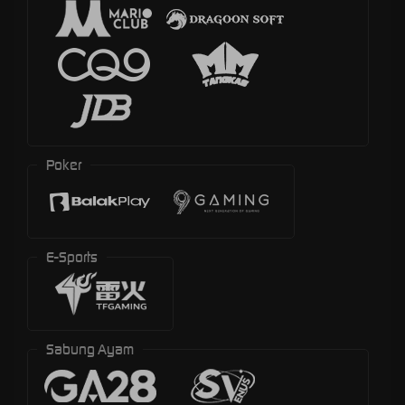
Poker
E-Sports
Sabung Ayam