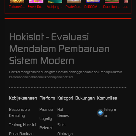
Fortune Gems 500
Sweet Bonanza 2500
Mahjong Ways 2
Pirate Quest 1000
DJ BOOM BOOM
Duck Hunters
Lucky Ne
Hokislot - Evaluasi
Mendalam Pembaruan
Sistem Modern
Hokislot menyediakan dunia game inovatif sehingga pemain baru mampu meraih
kemenangan hebat dan kebahagiaan hokislot.
Kebijaksanaan
Platform
Kategori
Dukungan
Komunitas
Responsible
Promosi
Hot
Telegra
Gambling
Games
m
Loyalty
Tentang Hokislot
Slots
Referral
Pusat Bantuan
Olahraga